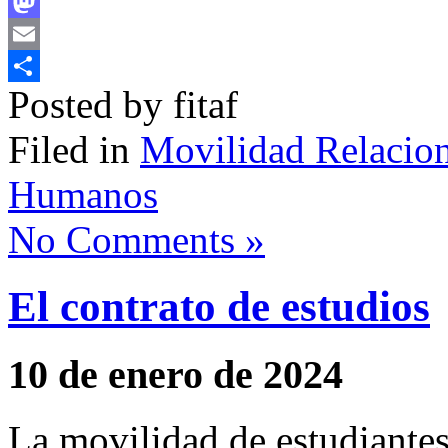
Facebook
Mastodon
Email
Posted by fitaf
Compartir
Filed in
Movilidad Relacion
Humanos
No Comments »
El contrato de estudios
10 de enero de 2024
La movilidad de estudiantes,