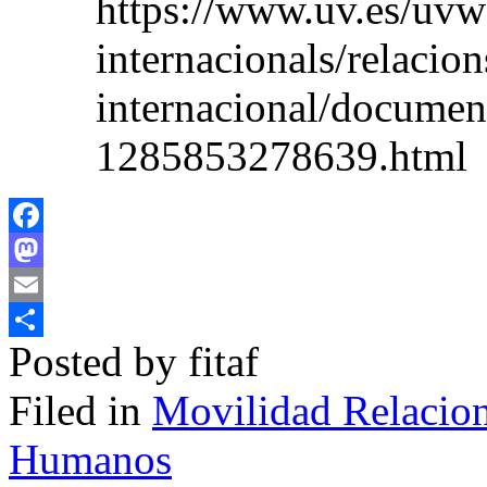
https://www.uv.es/uvwe
internacionals/relacio
internacional/document
1285853278639.html
Facebook
Mastodon
Email
Posted by fitaf
Compartir
Filed in
Movilidad Relacion
Humanos