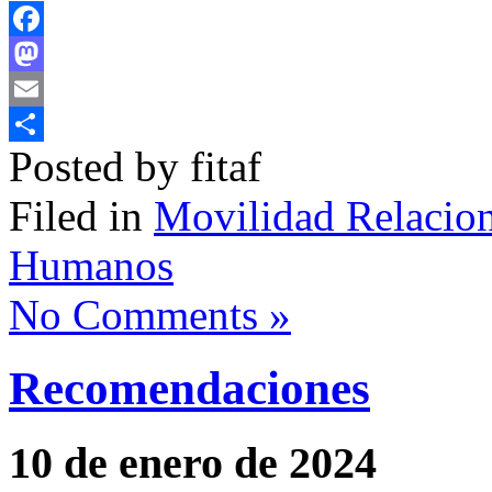
Facebook
Mastodon
Email
Posted by fitaf
Compartir
Filed in
Movilidad Relacion
Humanos
No Comments »
Recomendaciones
10 de enero de 2024