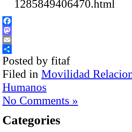
1285849406470.html
Facebook
Mastodon
Email
Posted by fitaf
Compartir
Filed in
Movilidad Relacion
Humanos
No Comments »
Categories